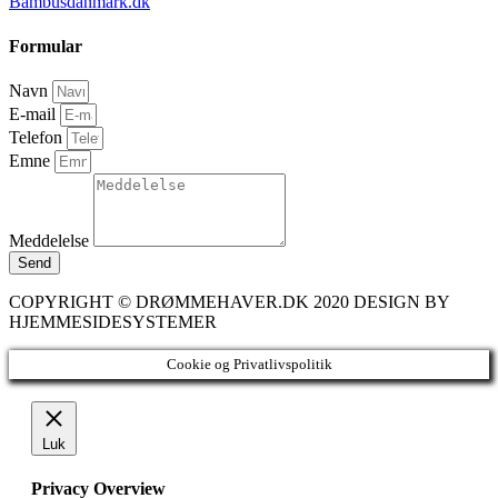
Bambusdanmark.dk
Formular
Navn
E-mail
Telefon
Emne
Meddelelse
Send
COPYRIGHT © DRØMMEHAVER.DK 2020 DESIGN BY
HJEMMESIDESYSTEMER
Cookie og Privatlivspolitik
Luk
Privacy Overview