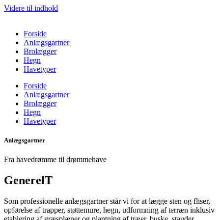
Videre til indhold
Forside
Anlægsgartner
Brolægger
Hegn
Havetyper
Forside
Anlægsgartner
Brolægger
Hegn
Havetyper
Anlægsgartner
Fra havedrømme til drømmehave
GenerelT
Som professionelle anlægsgartner står vi for at lægge sten og fliser,
opførelse af trapper, støttemure, hegn, udformning af terræn inklusiv
etablering af græsplæner og plantning af træer, buske, stauder.